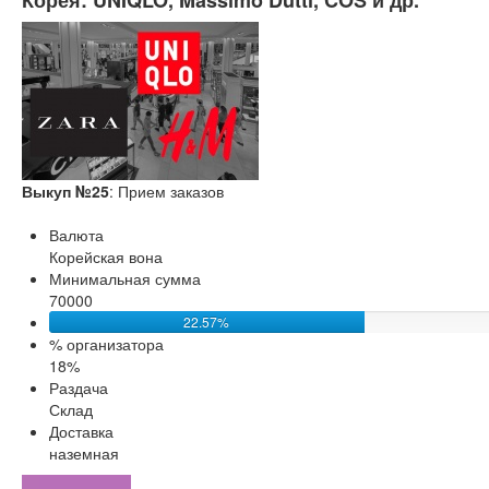
Корея: UNIQLO, Massimo Dutti, COS и др.
Выкуп №25
: Прием заказов
Валюта
Корейская вона
Минимальная сумма
70000
22.57%
% организатора
18%
Раздача
Склад
Доставка
наземная