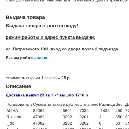
Выдача товара
Выдача товара строго по коду!
режим работы и адрес пункта выдачи:
ул. Петровского 10/3, вход со двора возле 2 подъезда
Режим работы
здесь
стоимость выдачи 1 заказа =
25 р.
Описание
Доставка выкуп 23 за 1 кг вышло 1716 р
Пользователь
Сумма за заказ
в рублях
Оплачено
Разница
Вес
Д
ALIHA
82364
5601
7035
-1434
450
7
B_elena
47082
3202
3201
1
350
6
I_do
47082
3202
3202
0
30
5