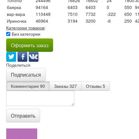
Toronto
244496
16626
16602
24
1800
3
баярка
94164
6403
6403
0
550
9
вар-вара
110448
7510
7732
-222
650
1
Ириночка
46964
3194
3200
-6
250
4
Категории товаров
:
Без категории
Оформить заказ
Поделиться
Подписаться
Комментарии
90
Заказы
327
Отзывы
5
Отправить