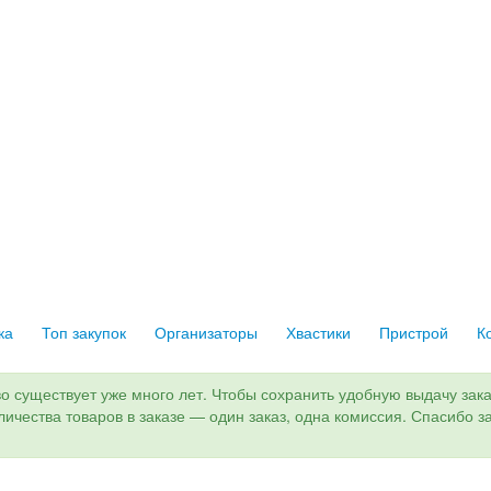
ка
Топ закупок
Организаторы
Хвастики
Пристрой
К
о существует уже много лет. Чтобы сохранить удобную выдачу заказ
оличества товаров в заказе — один заказ, одна комиссия. Спасибо з