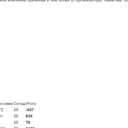
оставка
Склад
Итого
72
25
-637
01
25
626
1
25
76