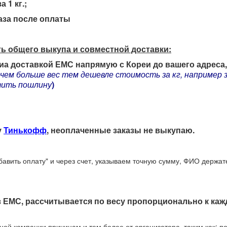
 1 кг.;
аза после оплаты
ть общего выкупа и совместной доставки:
виа доставкой ЕМС напрямую с Кореи до вашего адреса
чем больше вес тем дешевле стоимость за кг, например з
тить пошлину
)
у
Тинькофф
, неоплаченные заказы не выкупаю.
обавить оплату" и через счет, указываем точную сумму, ФИО держ
ез ЕМС, рассчитывается по весу пропорционально к каж
ной компании причинам и тем более от организатора, таким как: п