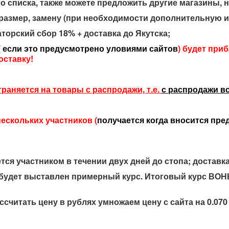
го списка, также можете предложить другие магазины, 
т, размер, замену (при необходимости дополнительную
аторский сбор 18% + доставка до Якутска;
(
если это предусмотрено уловиями сайтов
) будет при
оставку!
раняется на товары с распродажи, т.е.
с распродажи вс
ескольких участников (
получается когда вносится пре
тся участником в течении двух дней до стопа; доставк
 будет выставлен примерный курс. Итоговый курс ВОН
считать цену в рублях умножаем цену с сайта на 0.070