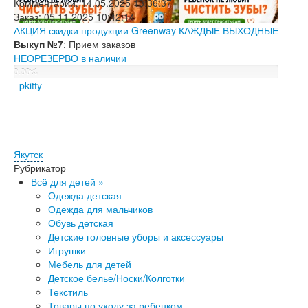
Комментарий:
14.05.2025 13:36:37
Заказ:
05.11.2025 10:42:14
АКЦИЯ скидки продукции Greenway КАЖДЫЕ ВЫХОДНЫЕ
Выкуп №7
: Прием заказов
НЕОРЕЗЕРВО в наличии
0.00%
_pkitty_
Якутск
Рубрикатор
Всё для детей »
Одежда детская
Одежда для мальчиков
Обувь детская
Детские головные уборы и аксессуары
Игрушки
Ме​бель для детей
Детское белье/Носки/Колготки
Текстиль
Товары по уходу за ребенком