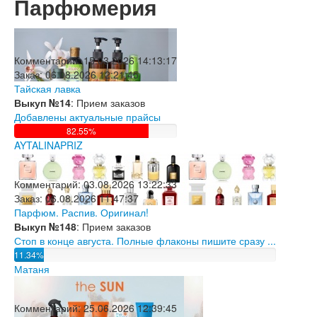
Парфюмери​я
Комментарий:
15.03.2026 14:13:17
Заказ:
06.08.2026 12:21:45
Тайская лавка
Выкуп №14
: Прием заказов
Добавлены актуальные прайсы
82.55%
AYTALINAPRIZ
Комментарий:
03.08.2026 13:22:33
Заказ:
06.08.2026 11:47:37
Парфюм. Распив. Оригинал!
Выкуп №148
: Прием заказов
Стоп в конце августа. Полные флаконы пишите сразу ...
11.34%
Матаня
Комментарий:
25.06.2026 12:39:45