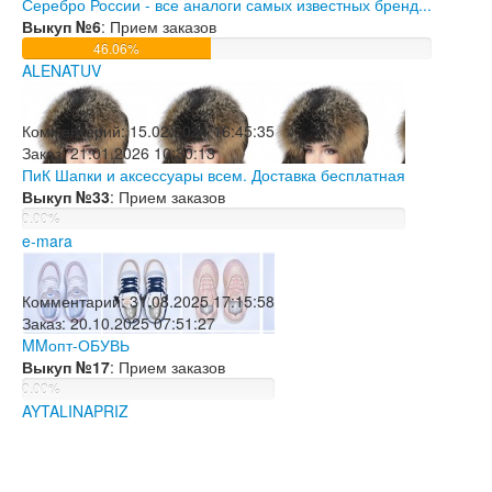
Серебро России - все аналоги самых известных бренд...
Выкуп №6
: Прием заказов
46.06%
ALENATUV
Комментарий:
15.02.2024 16:45:35
Заказ:
21.01.2026 10:30:13
ПиК Шапки и аксессуары всем. Доставка бесплатная
Выкуп №33
: Прием заказов
0.00%
e-mara
Комментарий:
31.08.2025 17:15:58
Заказ:
20.10.2025 07:51:27
MMопт-ОБУВЬ
Выкуп №17
: Прием заказов
0.00%
AYTALINAPRIZ