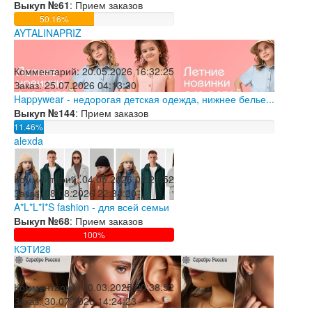
Выкуп №61
: Прием заказов
50.16%
AYTALINAPRIZ
Комментарий:
20.05.2026 16:32:25
Заказ:
25.07.2026 04:13:30
Happywear - недорогая детская одежда, нижнее белье...
Выкуп №144
: Прием заказов
11.46%
alexda
Комментарий:
04.05.2026 02:21:52
Заказ:
08.08.2026 22:34:20
A*L*L*I*S fashion - для всей семьи
Выкуп №68
: Прием заказов
100%
КЭТИ28
Комментарий:
10.03.2025 00:38:52
Заказ:
30.07.2026 14:24:23