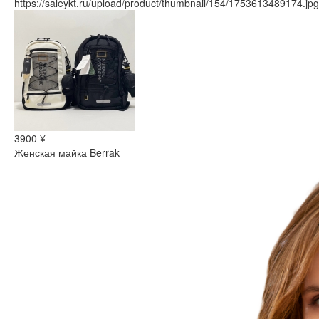
https://saleykt.ru/upload/product/thumbnail/154/1753613489174.jpg
3900 ¥
Женская майка Berrak