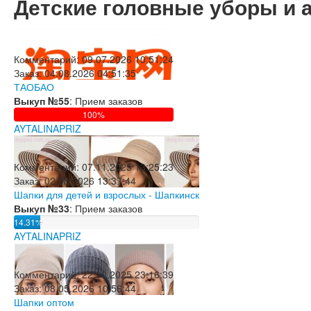
Детские головные уборы и 
Комментарий:
09.07.2026 10:51:24
Заказ:
04.08.2026 04:51:35
ТАОБАО
Выкуп №55
: Прием заказов
100%
AYTALINAPRIZ
Комментарий:
07.11.2025 13:25:23
Заказ:
02.08.2026 13:37:44
Шапки для детей и взрослых - Шапкинск
Выкуп №33
: Прием заказов
14.31%
AYTALINAPRIZ
Комментарий:
22.10.2025 23:16:39
Заказ:
08.05.2026 10:56:44
Шапки оптом