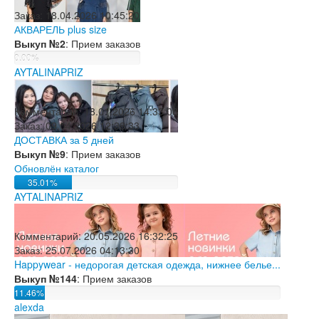
Заказ:
18.04.2026 10:45:20
АКВАРЕЛЬ plus size
Выкуп №2
: Прием заказов
0.00%
AYTALINAPRIZ
Комментарий:
18.01.2026 14:33:08
Заказ:
09.04.2026 12:38:33
ДОСТАВКА за 5 дней
Выкуп №9
: Прием заказов
Обновлён каталог
35.01%
AYTALINAPRIZ
Комментарий:
20.05.2026 16:32:25
Заказ:
25.07.2026 04:13:30
Happywear - недорогая детская одежда, нижнее белье...
Выкуп №144
: Прием заказов
11.46%
alexda