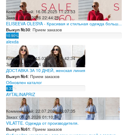
Комментарий:
16.06.2025 11:23:53
Заказ:
09.06.2026 22:44:28
ELISEEVA OLESYA - Красивая и стильная одежда больш...
Выкуп №30
: Прием заказов
10.90%
alexda
Комментарий:
15.03.2026 16:42:34
Заказ:
31.03.2026 07:40:27
ДОСТАВКА ЗА 10 ДНЕЙ, женская линия
Выкуп №4
: Прием заказов
Обновлен каталог
8.33%
AYTALINAPRIZ
Комментарий:
22.07.2026 09:07:35
Заказ:
05.08.2026 01:10:34
VILATTE. Одежда от производителя.
Выкуп №61
: Прием заказов