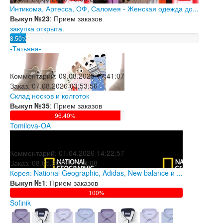
Интикома, Артесса, ОФ, Саломея - Женская одежда до...
Выкуп №23
: Прием заказов
закупка открыта.
8.50%
-Татьяна-
Комментарий:
09.08.2025 17:41:07
Заказ:
07.08.2026 03:53:56
Склад носков и колготок
Выкуп №35
: Прием заказов
96.40%
Tomilova-OA
Комментарий:
01.04.2026 14:22:57
Заказ:
08.05.2025 17:14:08
Корея: National Geographic, Adidas, New balance и ...
Выкуп №1
: Прием заказов
100%
Sofinik