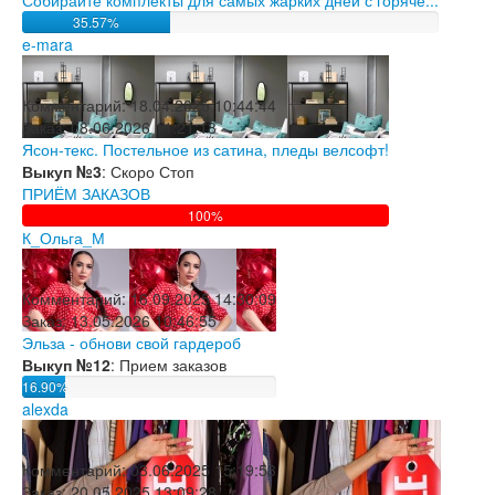
Собирайте комплекты для самых жарких дней с горяче...
35.57%
e-mara
Комментарий:
18.04.2025 10:44:44
Заказ:
08.06.2026 11:21:18
Ясон-текс. Постельное из сатина, пледы велсофт!
Выкуп №3
: Скоро Стоп
ПРИЁМ ЗАКАЗОВ
100%
К_Ольга_М
Комментарий:
16.09.2025 14:30:09
Заказ:
13.05.2026 10:46:55
Эльза - обнови свой гардероб
Выкуп №12
: Прием заказов
16.90%
alexda
Комментарий:
03.06.2025 15:19:53
Заказ:
20.05.2025 13:09:28