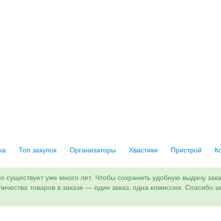
ка
Топ закупок
Организаторы
Хвастики
Пристрой
К
о существует уже много лет. Чтобы сохранить удобную выдачу заказ
оличества товаров в заказе — один заказ, одна комиссия. Спасибо з