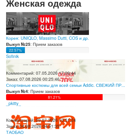
Женская одежда
Комментарий:
08.07.2026 09:05:42
Заказ:
04.08.2026 15:49:03
Корея: UNIQLO, Massimo Dutti, COS и др.
Выкуп №25
: Прием заказов
22.57%
Sofinik
Комментарий:
07.05.2026 17:09:44
Заказ:
07.08.2026 00:25:46
Спортивные костюмы для всей семьи Addic. СВЕЖИЙ ПР...
Выкуп №4
: Прием заказов
81.21%
_pkitty_
Комментарий:
09.07.2026 10:51:24
Заказ:
04.08.2026 04:51:35
ТАОБАО