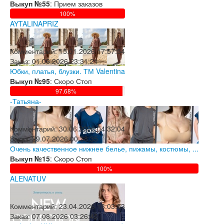
Выкуп №55
: Прием заказов
100%
AYTALINAPRIZ
Комментарий:
15.01.2026 17:57:54
Заказ:
01.06.2026 23:31:21
Юбки, платья, блузки. ТМ Valentina
Выкуп №95
: Скоро Стоп
97.68%
-Татьяна-
Комментарий:
30.06.2026 04:32:04
Заказ:
29.07.2026 00:38:35
Очень качественное нижнее белье, пижамы, костюмы, ...
Выкуп №15
: Скоро Стоп
100%
ALENATUV
Комментарий:
23.04.2026 18:03:53
Заказ:
07.08.2026 03:26:45