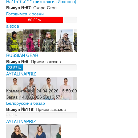
На*Та*Ли*****трикотаж из Иваново)
Выкуп №57
: Скоро Стоп
Готовимся к осени
80.22%
alexda
Комментарий:
25.03.2025 11:27:16
Заказ:
29.04.2026 11:06:30
RUSSIAN GEAR
Выкуп №5
: Прием заказов
23.57%
AYTALINAPRIZ
Комментарий:
24.04.2026 15:50:09
Заказ:
14.06.2026 23:16:57
Белорусский базар
Выкуп №119
: Прием заказов
0.01%
AYTALINAPRIZ