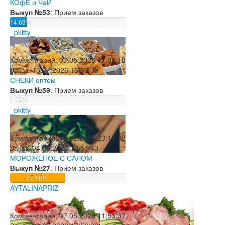
КОфЕ и ЧаЙ
Выкуп №53
: Прием заказов
14.63%
_pkitty_
Комментарий:
07.05.2026 17:08:18
Заказ:
13.07.2026 16:33:39
СНЕКИ оптом
Выкуп №59
: Прием заказов
0.02%
_pkitty_
Комментарий:
15.02.2026 23:13:32
Заказ:
04.08.2026 10:57:43
МОРОЖЕНОЕ С САЛОМ
Выкуп №27
: Прием заказов
47.18%
AYTALINAPRIZ
Комментарий:
07.05.2026 11:53:37