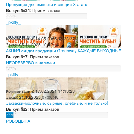
Продукция для выпечки и специи Х-а-а-с
Выкуп №24
: Прием заказов
0.00%
_pkitty_
Комментарий:
14.05.2025 13:36:37
Заказ:
05.11.2025 10:42:14
АКЦИЯ скидки продукции Greenway КАЖДЫЕ ВЫХОДНЫЕ
Выкуп №7
: Прием заказов
НЕОРЕЗЕРВО в наличии
0.00%
_pkitty_
Комментарий:
17.02.2021 14:13:23
Заказ:
21.10.2025 07:00:40
Закваски-молочные, сырные, хлебные, и не только!
Выкуп №2
: Прием заказов
7.19%
РОБОЦЫПА