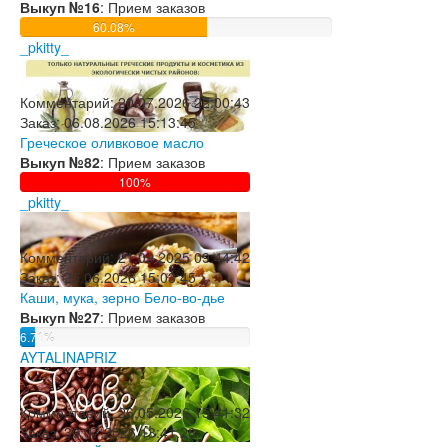
Выкуп №16
: Прием заказов
60.08%
_pkitty_
Комментарий:
20.07.2026 22:00:43
Заказ:
06.08.2026 15:13:45
Греческое оливковое масло
Выкуп №82
: Прием заказов
100%
_pkitty_
Комментарий:
21.09.2025 09:44:42
Заказ:
25.06.2026 15:03:45
Каши, мука, зерно Бело-во-дье
Выкуп №27
: Прием заказов
6.71%
AYTALINAPRIZ
Комментарий:
26.05.2026 15:41:32
Заказ:
30.07.2026 13:41:28