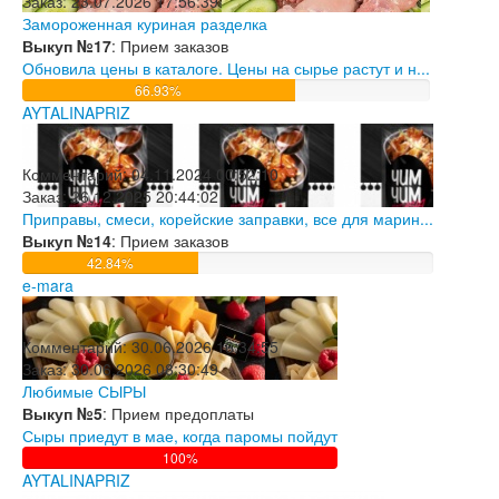
Заказ:
23.07.2026 17:56:39
Замороженная куриная разделка
Выкуп №17
: Прием заказов
Обновила цены в каталоге. Цены на сырье растут и н...
66.93%
AYTALINAPRIZ
Комментарий:
04.11.2024 00:52:10
Заказ:
26.12.2025 20:44:02
Приправы, смеси, корейские заправки, все для марин...
Выкуп №14
: Прием заказов
42.84%
e-mara
Комментарий:
30.06.2026 16:34:55
Заказ:
30.06.2026 08:30:49
Любимые СЫРЫ
Выкуп №5
: Прием предоплаты
Сыры приедут в мае, когда паромы пойдут
100%
AYTALINAPRIZ