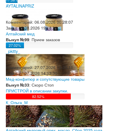
AYTALINAPRIZ
Комментарий:
06.08.2026 00:28:07
Заказ:
05.08.2026 19:18:30
Алтайский мед
Выкуп №99
: Прием заказов
27.02%
_pkitty_
Комментарий:
27.07.2026 13:35:11
Заказ:
27.07.2026 14:13:30
Мед-конфитюр и сопутствующие товары
Выкуп №33
: Скоро Стоп
ПРИСТРОЙ в описании закупки.
82.52%
К_Ольга_М
Комментарий:
16.09.2025 18:43:17
Заказ:
28.05.2026 10:04:48
Алтайский кедровый орех, масло. Сбор 2025 года