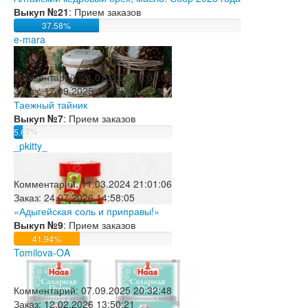
Выкуп №21
: Прием заказов
37.58%
e-mara
Комментарий:
21.07.2025 18:04:05
Заказ:
17.09.2025 19:15:38
Таежный тайник
Выкуп №7
: Прием заказов
5.63%
_pkitty_
Комментарий:
11.03.2024 21:01:06
Заказ:
24.07.2026 14:58:05
«Адыгейская соль и приправы!»
Выкуп №9
: Прием заказов
41.94%
Tomilova-OA
Комментарий:
07.09.2025 20:32:48
Заказ:
12.02.2026 13:50:21