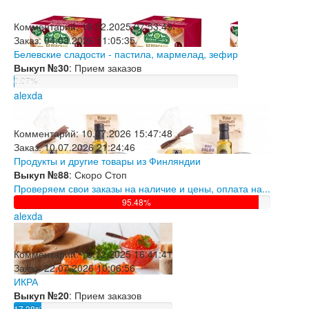
Комментарий:
18.12.2025 07:53:49
Заказ:
04.03.2026 11:05:35
Белевские сладости - пастила, мармелад, зефир
Выкуп №30
: Прием заказов
0.07%
alexda
Комментарий:
10.07.2026 15:47:48
Заказ:
10.07.2026 21:24:46
Продукты и другие товары из Финляндии
Выкуп №88
: Скоро Стоп
Проверяем свои заказы на наличие и цены, оплата на...
95.48%
alexda
Комментарий:
16.12.2025 16:41:41
Заказ:
22.07.2026 10:06:56
ИКРА
Выкуп №20
: Прием заказов
17.38%